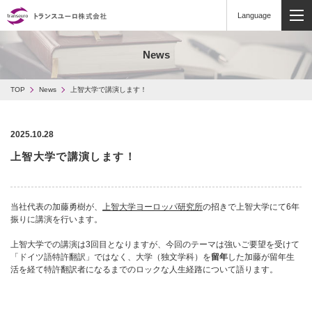
Language
MEN
News
TOP
News
上智大学で講演します！
2025.10.28
上智大学で講演します！
当社代表の加藤勇樹が、
上智大学ヨーロッパ研究所
の招きで上智大学にて6年
振りに講演を行います。
上智大学での講演は3回目となりますが、今回のテーマは強いご要望を受けて
「ドイツ語特許翻訳」ではなく、大学（独文学科）を
留年
した加藤が留年生
活を経て特許翻訳者になるまでのロックな人生経路について語ります。