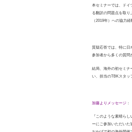
本セミナーでは、ドイ
る翻訳の問題点を取り
（2019年）への協力
質疑応答では、特に日
参加者から多くの質問
結局、海外の初セミナ
い、担当のTBKスタ
加藤よりメッセージ
：
『このような素晴らし
ーにご参加いただいた
おかげで初の海外開催