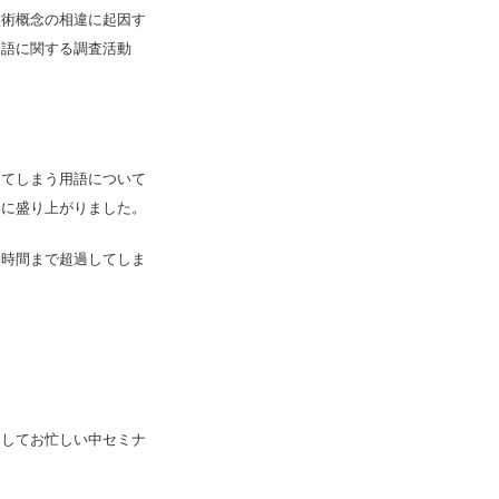
技術概念の相違に起因す
用語に関する調査活動
じてしまう用語について
いに盛り上がりました。
約時間まで超過してしま
そしてお忙しい中セミナ