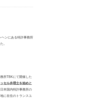
ミュンヘンにある特許事務所
した。
務所TBKにて開催した
ロッセル弁理士を始めと
、日本国内特許事務所の
各地に在住のトランスユ