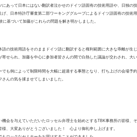
ツにあって日本にはない翻訳者泣かせのドイツ語固有の技術用語や、日独の
上げ、日本特許庁審査第二部ワーキンググループによるドイツ語固有の技術
経験に基づいて加藤がこれらの問題を解き明かしました。
本語の技術用語をそのままドイツ語に翻訳すると権利範囲に大きな乖離が生
が寄せられ、加藤を中心に参加者皆さんの間で白熱した議論が交わされ、大
ーでも例によって制限時間を大幅に超過する事態となり、打ち上げの会場予
ッフさんの気を揉ませてしまいました。
い機会を与えていただいたロッセル弁理士を始めとするTBK事務所の皆様、
皆様、大変ありがとうございました！ 心より御礼申し上げます。
でもロックなセミナーをお届けすることができました。