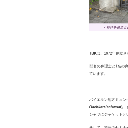
＜特許事務所と
TBK
は、1972年創
32名の弁理士と1名の
ています。
バイエルン地方ミュン
Oachkatzlschwoaf
』
シャツにジャケットと
そして、加藤のセミナ