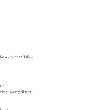
の日本人スタッフが勤務し
r ~
の絵が描かれた紫色のT
ました。