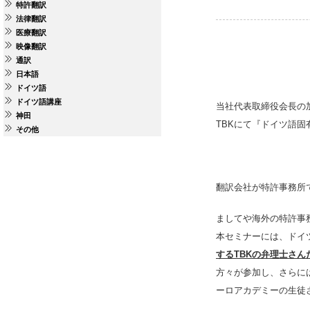
特許翻訳
法律翻訳
医療翻訳
映像翻訳
通訳
日本語
ドイツ語
ドイツ語講座
当社代表取締役会長の加藤
神田
TBKにて『ドイツ語
その他
翻訳会社が特許事務所
ましてや海外の特許事
本セミナーには、ドイ
するTBKの弁理士さん
方々が参加し、さらに
ーロアカデミーの生徒