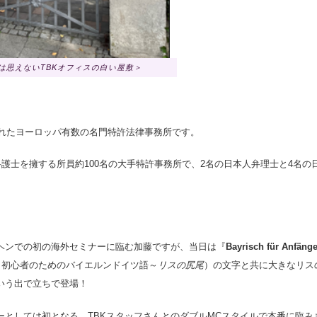
は思えないTBKオフィスの白い屋敷＞
立されたヨーロッパ有数の名門特許法律事務所です。
弁護士を擁する所員約100名の大手特許事務所で、2名の日本人弁理士と4名
ヘンでの初の海外セミナーに臨む加藤ですが、当日は『
Bayrisch
für Anfänge
（初心者のためのバイエルンドイツ語～
リスの尻尾
）の文字と共に大きなリス
いう出で立ちで登場！
ーとしては初となる、TBKスタッフさんとのダブルMCスタイルで本番に臨み