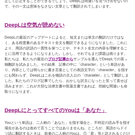
正しく訂正することができるでしょう。DeepLは間違いを見つけ出せないの
で、その一文は意味をなさない文章として翻訳されてしまいます。
DeepLは空気が読めない
DeepLの最近のアップデートによると、短文または単文の翻訳だけではな
く、ある程度量のあるテキスト全文を翻訳できるようになりました。これに
より、用語の訳語の一貫性を保つことや、テキスト全文の内容を理解するこ
とに活用できるようになりました。しかし、それでもまだ課題は残ります。
私たちは、私たちの最近の
ブログ記事から
サンプルを選んでDeepLでの英→
独翻訳を試みました。その結果、記事の中に「character」という単語があ
り、内容としては明らかに書き言葉としての表語文字の「character」を指す
にも関わらず、DeepLはこれを物語の主人公の「charakter」として翻訳しま
した。私たちのブログ記事でしたら、おかしな訳文になったと笑って直せば
済みますが、これが大切な法律文書や医薬文書であれば、些細な間違いも命
取りになります。
DeepLにとってすべてのYouは「あなた」
Youという単語は、二人称の「あなた」を指す場合と、不特定の読み手を指す
場合があるのは改めて言うことではありませんね。ところが、英語からドイ
ツ語に翻訳するときは、前者の二人称のYouは、①「君」等と訳されるくだけ