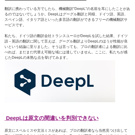
翻訳に携わっている方でしたら、機械翻訳“DeepL”の名前を耳にしたことがあ
るのではないでしょうか。DeepLはグーグル翻訳と同様、ドイツ語、英語、
スペイン語、イタリア語といった多言語の翻訳ができるフリーの機械翻訳サ
ービスです。
私たち、ドイツ語の翻訳会社トランスユーロがDeepLを試した結果、ドイツ
語－英語の翻訳に関して言えば、グーグル翻訳よりDeepLのほうが性能が良
いという結論に至りました。そうは言っても、プロの翻訳者による翻訳に比
べれば、まだまだ代替え可能な域には達していません。ここに、私たちが感
じたDeepLの未熟な点を挙げてみます。
DeepLは原文の間違いを判別できない
原文にスペルミスや文法ミスがあれば、プロの翻訳者なら当然見つけ出して