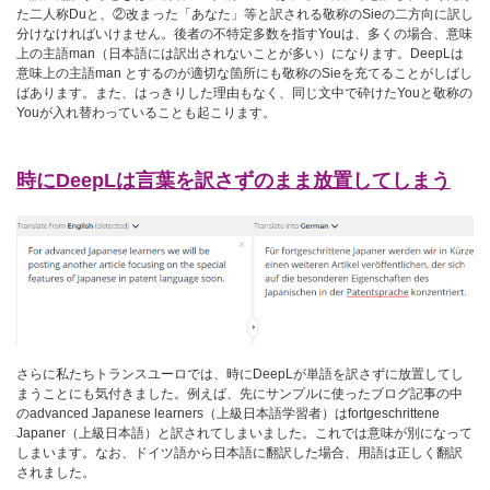
た二人称Duと、②改まった「あなた」等と訳される敬称のSieの二方向に訳し
分けなければいけません。後者の不特定多数を指すYouは、多くの場合、意味
上の主語man（日本語には訳出されないことが多い）になります。DeepLは
意味上の主語man とするのが適切な箇所にも敬称のSieを充てることがしばし
ばあります。また、はっきりした理由もなく、同じ文中で砕けたYouと敬称の
Youが入れ替わっていることも起こります。
時にDeepLは言葉を訳さずのまま放置してしまう
さらに私たちトランスユーロでは、時にDeepLが単語を訳さずに放置してし
まうことにも気付きました。例えば、先にサンプルに使ったブログ記事の中
のadvanced Japanese learners（上級日本語学習者）はfortgeschrittene
Japaner（上級日本語）と訳されてしまいました。これでは意味が別になって
しまいます。なお、ドイツ語から日本語に翻訳した場合、用語は正しく翻訳
されました。