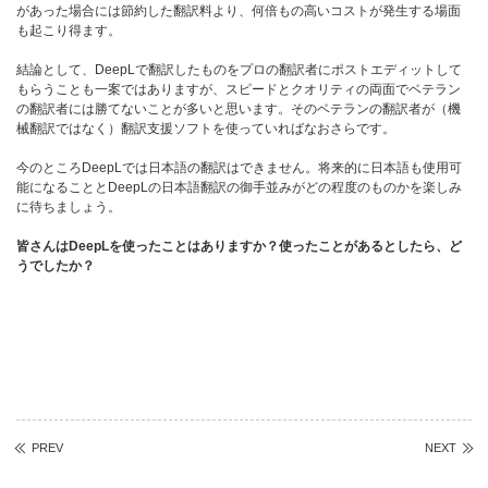
があった場合には節約した翻訳料より、何倍もの高いコストが発生する場面
も起こり得ます。
結論として、DeepLで翻訳したものをプロの翻訳者にポストエディットして
もらうことも一案ではありますが、スピードとクオリティの両面でベテラン
の翻訳者には勝てないことが多いと思います。そのベテランの翻訳者が（機
械翻訳ではなく）翻訳支援ソフトを使っていればなおさらです。
今のところDeepLでは日本語の翻訳はできません。将来的に日本語も使用可
能になることとDeepLの日本語翻訳の御手並みがどの程度のものかを楽しみ
に待ちましょう。
皆さんはDeepLを使ったことはありますか？使ったことがあるとしたら、ど
うでしたか？
PREV
NEXT