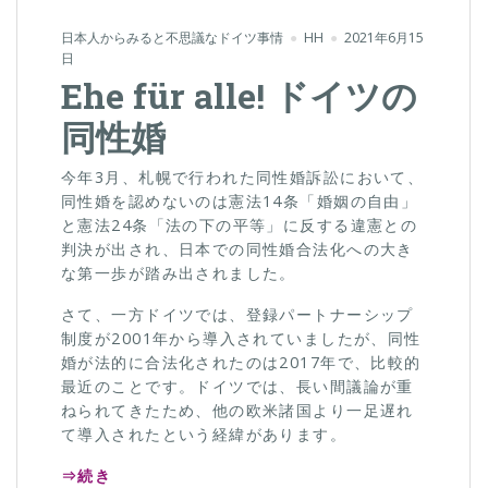
日本人からみると不思議なドイツ事情
HH
2021年6月15
日
Ehe für alle! ドイツの
同性婚
今年3月、札幌で行われた同性婚訴訟において、
同性婚を認めないのは憲法14条「婚姻の自由」
と憲法24条「法の下の平等」に反する違憲との
判決が出され、日本での同性婚合法化への大き
な第一歩が踏み出されました。
さて、一方ドイツでは、登録パートナーシップ
制度が2001年から導入されていましたが、同性
婚が法的に合法化されたのは2017年で、比較的
最近のことです。ドイツでは、長い間議論が重
ねられてきたため、他の欧米諸国より一足遅れ
て導入されたという経緯があります。
⇒続き