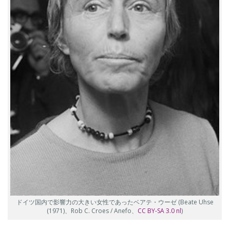
ドイツ国内で影響力の大きい女性であったベアテ・ウーゼ (Beate Uhse
(1971)、Rob C. Croes / Anefo、
CC BY-SA 3.0 nl
)