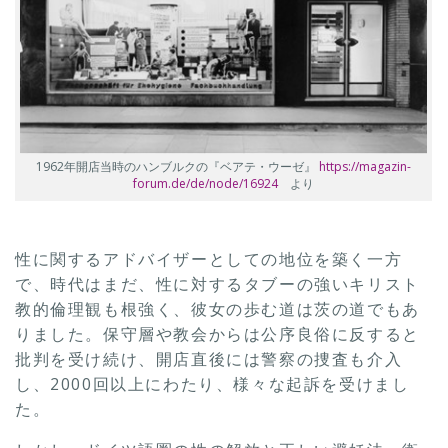
1962年開店当時のハンブルクの『ベアテ・ウーゼ』
https://magazin-
forum.de/de/node/16924
より
性に関するアドバイザーとしての地位を築く一方
で、時代はまだ、性に対するタブーの強いキリスト
教的倫理観も根強く、彼女の歩む道は茨の道でもあ
りました。保守層や教会からは公序良俗に反すると
批判を受け続け、開店直後には警察の捜査も介入
し、2000回以上にわたり、様々な起訴を受けまし
た。