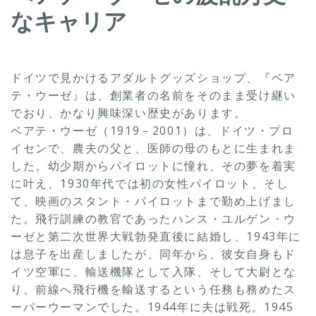
なキャリア
ドイツで見かけるアダルトグッズショップ、『ベア
テ・ウーゼ』は、創業者の名前をそのまま受け継い
でおり、かなり興味深い歴史があります。
ベアテ・ウーゼ（1919－2001）は、ドイツ・プロ
イセンで、農夫の父と、医師の母のもとに生まれま
した。幼少期からパイロットに憧れ、その夢を着実
に叶え、1930年代では初の女性パイロット、そし
て、映画のスタント・パイロットまで勤め上げまし
た。飛行訓練の教官であったハンス・ユルゲン・ウ
ーゼと第二次世界大戦勃発直後に結婚し、1943年に
は息子を出産しましたが、同年から、彼女自身もド
イツ空軍に、輸送機隊として入隊、そして大尉とな
り、前線へ飛行機を輸送するという任務も務めたス
ーパーウーマンでした。1944年に夫は戦死。1945