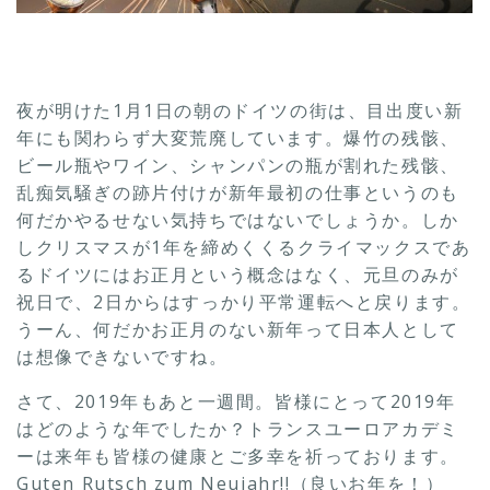
夜が明けた1月1日の朝のドイツの街は、目出度い新
年にも関わらず大変荒廃しています。爆竹の残骸、
ビール瓶やワイン、シャンパンの瓶が割れた残骸、
乱痴気騒ぎの跡片付けが新年最初の仕事というのも
何だかやるせない気持ちではないでしょうか。しか
しクリスマスが1年を締めくくるクライマックスであ
るドイツにはお正月という概念はなく、元旦のみが
祝日で、2日からはすっかり平常運転へと戻ります。
うーん、何だかお正月のない新年って日本人として
は想像できないですね。
さて、2019年もあと一週間。皆様にとって2019年
はどのような年でしたか？トランスユーロアカデミ
ーは来年も皆様の健康とご多幸を祈っております。
Guten Rutsch zum Neujahr!!（良いお年を！）