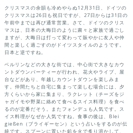
クリスマスの余韻も冷めやらぬ12月31日、ドイツの
クリスマスは26日も祝日ですが、27日からは31日の
午前中までは再び通常営業。さて、ドイツのクリス
マスは、日本の大晦日のように粛々と家族で過ごし
ますが、大晦日は打って変わって賑やかに友人や仲
間と楽しく過ごすのがドイツスタイルのようです。
日本と逆ですね。
ベルリンなどの大きな街では、中心街で大きなカウ
ントダウンパーティーが行われ、花火やライブ、屋
台などがあり、年越しカウントダウンを楽しみま
す。仲間たちと自宅に集まって楽しむ場合には、夕
方くらいから家に集まり、ラクレット（チーズをジ
ャガイモや野菜に絡めて食べるスイス料理）を食べ
るのが定番だそう。またフォンデュも人気です。ス
イス料理がなぜか人気ですね。食事の後は、Blei
gießen（ブライギーセン）という占いをするのが伝
統です。スプーンに置いた鉛を火で炙り溶かして、